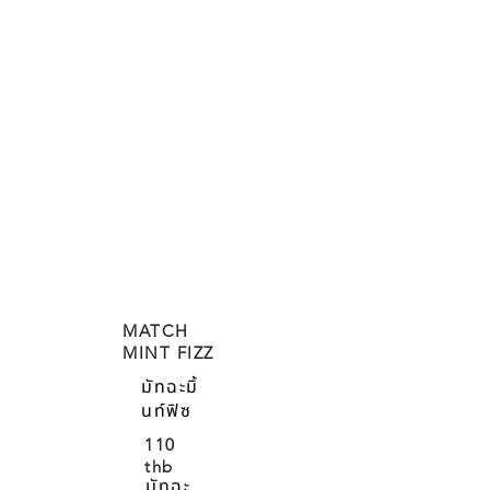
MATCH
MINT FIZZ
มัทฉะมิ้
นท์ฟิซ
110
thb
มัทฉะ