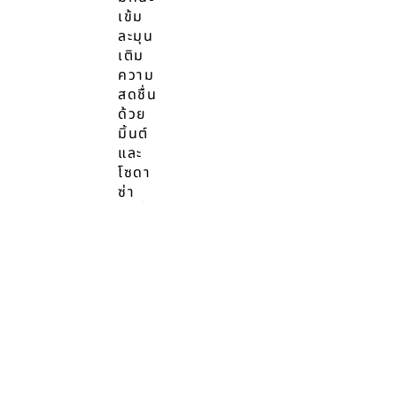
เข้ม
ละมุน
เติม
ความ
สดชื่น
ด้วย
มิ้นต์
และ
โซดา
ซ่า
สดชื่น
ยก
กำลัง
สอง