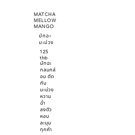
MATCHA
MELLOW
MANGO
มัทฉะ
มะม่วง
125
thb
มัทฉะ
กลมกล่
อม ตัด
กับ
มะม่วง
หวาน
ฉ่ำ
ลงตัว
หอม
ละมุน
ทุกคำ