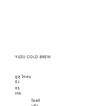
YUZU COLD BREW
ยูสุ โคลบ
ริว
95
thb
โคลด์
บริว