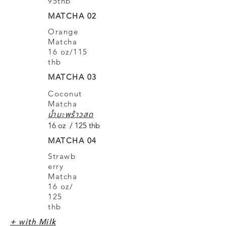
95thb
MATCHA 02
Orange
Matcha
16 oz/115
thb
MATCHA 03
Coconut
Matcha
น้ำมะพร้าวสด
16 oz / 125 thb
MATCHA 04
Strawb
erry
Matcha
16 oz/
125
thb
+ with Milk